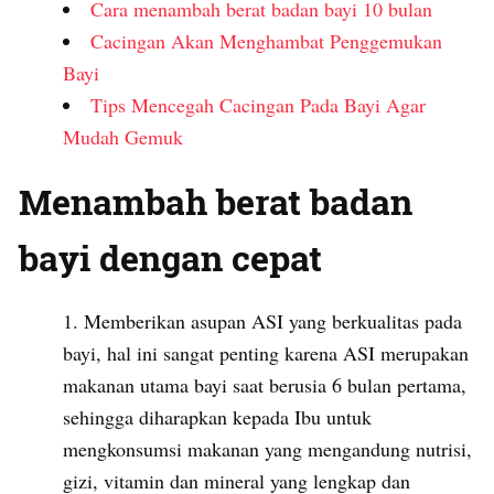
Cara menambah berat badan bayi 10 bulan
Cacingan Akan Menghambat Penggemukan
Bayi
Tips Mencegah Cacingan Pada Bayi Agar
Mudah Gemuk
Menambah berat badan
bayi dengan cepat
Memberikan asupan ASI yang berkualitas pada
bayi, hal ini sangat penting karena ASI merupakan
makanan utama bayi saat berusia 6 bulan pertama,
sehingga diharapkan kepada Ibu untuk
mengkonsumsi makanan yang mengandung nutrisi,
gizi, vitamin dan mineral yang lengkap dan