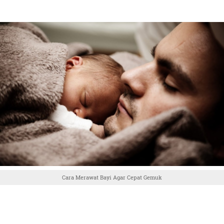
Cara Merawat Bayi Agar Cepat Gemuk