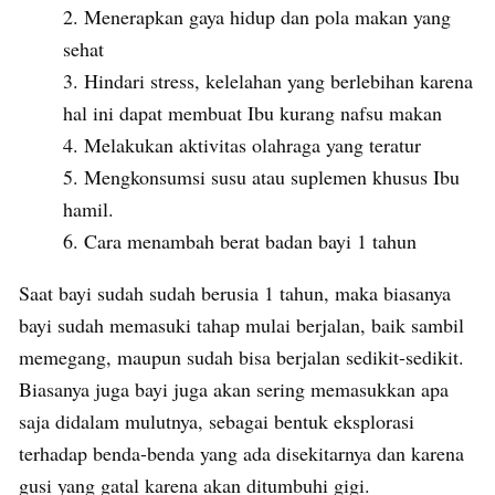
Menerapkan gaya hidup dan pola makan yang
sehat
Hindari stress, kelelahan yang berlebihan karena
hal ini dapat membuat Ibu kurang nafsu makan
Melakukan aktivitas olahraga yang teratur
Mengkonsumsi susu atau suplemen khusus Ibu
hamil.
Cara menambah berat badan bayi 1 tahun
Saat bayi sudah sudah berusia 1 tahun, maka biasanya
bayi sudah memasuki tahap mulai berjalan, baik sambil
memegang, maupun sudah bisa berjalan sedikit-sedikit.
Biasanya juga bayi juga akan sering memasukkan apa
saja didalam mulutnya, sebagai bentuk eksplorasi
terhadap benda-benda yang ada disekitarnya dan karena
gusi yang gatal karena akan ditumbuhi gigi.