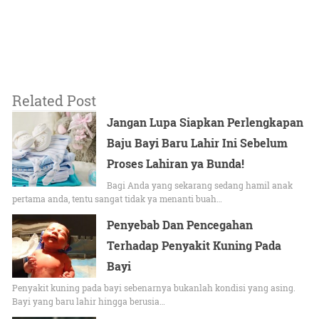
Related Post
Jangan Lupa Siapkan Perlengkapan
Baju Bayi Baru Lahir Ini Sebelum
Proses Lahiran ya Bunda!
Bagi Anda yang sekarang sedang hamil anak
pertama anda, tentu sangat tidak ya menanti buah…
Penyebab Dan Pencegahan
Terhadap Penyakit Kuning Pada
Bayi
Penyakit kuning pada bayi sebenarnya bukanlah kondisi yang asing.
Bayi yang baru lahir hingga berusia…