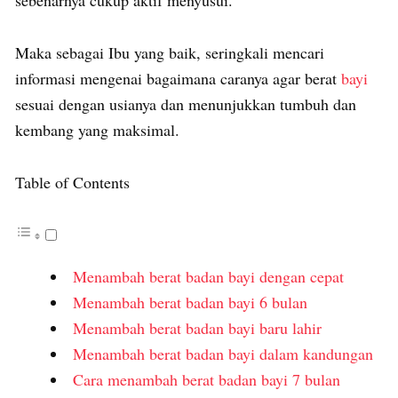
sebenarnya cukup aktif menyusui.
Maka sebagai Ibu yang baik, seringkali mencari
informasi mengenai bagaimana caranya agar berat
bayi
sesuai dengan usianya dan menunjukkan tumbuh dan
kembang yang maksimal.
Table of Contents
Menambah berat badan bayi dengan cepat
Menambah berat badan bayi 6 bulan
Menambah berat badan bayi baru lahir
Menambah berat badan bayi dalam kandungan
Cara menambah berat badan bayi 7 bulan