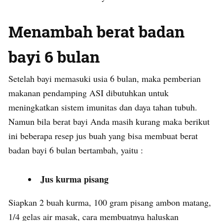
Menambah berat badan
bayi 6 bulan
Setelah bayi memasuki usia 6 bulan, maka pemberian
makanan pendamping ASI dibutuhkan untuk
meningkatkan sistem imunitas dan daya tahan tubuh.
Namun bila berat bayi Anda masih kurang maka berikut
ini beberapa resep jus buah yang bisa membuat berat
badan bayi 6 bulan bertambah, yaitu :
Jus kurma pisang
Siapkan 2 buah kurma, 100 gram pisang ambon matang,
1/4 gelas air masak, cara membuatnya haluskan