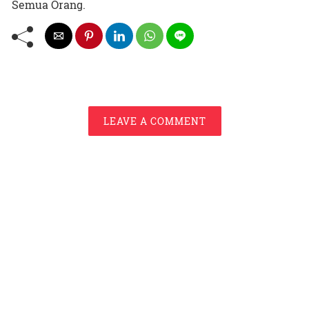
Semua Orang.
LEAVE A COMMENT