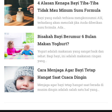
4 Alasan Kenapa Bayi Tiba-Tiba
Tidak Mau Minum Susu Formula
Bayi yang sudah terbiasa mengkonsumsi ASI,
terkadang akan menolak jika Anda diberikan
susu formula. Ada…
Bisakah Bayi Berumur 6 Bulan
Makan Yoghurt?
Yogurt adalah makanan yang sangat baik dan
sehat. Bagi bayi, ini adalah makanan ringan
yang…
Cara Menjaga Agar Bayi Tetap
Hangat Saat Cuaca Dingin
Menjaga agar bayi tetap hangat saat berada di
musim dingin adalah salah satu hal yang…