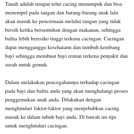
Tanah adalah tempat telur cacing menumpuk dan bisa
menempel pada tangan dan barang-barang anak lalu
akan masuk ke pencernaan melalui tangan yang tidak
bersih ketika bersentuhan dengan makanan, sehingga
balita lebih beresiko tinggi terkena cacingan. Cacingan
dapat mengganggu kesehatann dan tumbuh kembang
bayi sehingga membuat bayi rentan terkena penyakit dan
susah untuk gemuk.
Dalam melakukan pencegahannya terhadap cacingan
pada bayi dan balita anda yang akan menghalangi proses
penggemukan anak anda. Dilakukan dengan
menghindari faktor-faktor yang menyebabkan cacing
masuk ke dalam tubuh bayi anda. Di bawah ini tips
untuk menghindari cacingan.