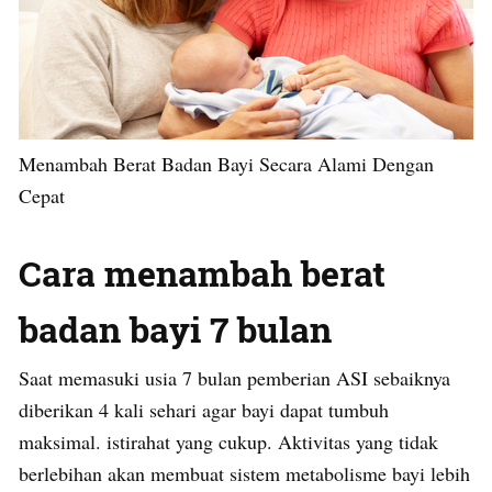
Menambah Berat Badan Bayi Secara Alami Dengan
Cepat
Cara menambah berat
badan bayi 7 bulan
Saat memasuki usia 7 bulan pemberian ASI sebaiknya
diberikan 4 kali sehari agar bayi dapat tumbuh
maksimal. istirahat yang cukup. Aktivitas yang tidak
berlebihan akan membuat sistem metabolisme bayi lebih