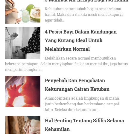
Kebutuhan cairan tubuh begitu besar selama
hamil. Maka dari itu kita mesti mencukupinya
agar tidak…
4 Posisi Bayi Dalam Kandungan
Yang Kurang Ideal Untuk
Melahirkan Normal
Melahirkan secara normal membutuhkan
beberapa persiapan. Selain menyiapkan fisik dan mental ibu, juga harus
mempertimbangkan…
Penyebab Dan Pengobatan
Kekurangan Cairan Ketuban
Amniocentesis adalah lingkungan di mana
janin berkembang dan berkembang sampai
lahir. Deteksi dini kelainan air…
Hal Penting Tentang Sifilis Selama
Kehamilan