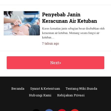
Penyebab Janin
Keracunan Air Ketuban
Kasus kematian janin sebagian besar disebabkan oleh
keracunan air ketuban. Memang secara fungsi air
ketuban…
7 tahun ago
Next»
Beranda
Syarat & Ketentuan
Tentang Wiki Bunda
Hubungi Kami
Kebijakan Privasi