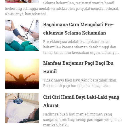
Selama kehamilan, resistensi wanita hamil
berkurang sehingga mudah terinfeksi oleh penyakit menular seksual.
Khususnya, konsekuensi…
Bagaimana Cara Mengobati Pre-
eklamsia Selama Kehamilan
Pre-eklampsia adalah komplikasi serius
kehamilan karena tekanan darah tinggi dan
tanda-tanda lain kerusakan organ, biasanya…
Manfaat Berjemur Pagi Bagi Ibu
Hamil
Tidak hanya bagi bayi yang baru dilahirkan.
Berjemur di pagi hari juga baik bagi ibu…
Ciri Ciri Hamil Bayi Laki-Laki yang
Akurat
Hadirnya buah hati menjadi momen yang
sangat dinanti bagi setiap pasangan yang telah
menikah, baik…