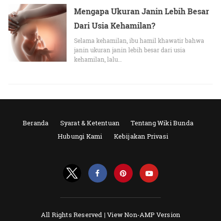
Mengapa Ukuran Janin Lebih Besar
Dari Usia Kehamilan?
Selama kehamilan, ibu hamil khawatir bahwa
janin ukuran janin lebih besar dari usia
kehamilan, lalu…
Beranda
Syarat & Ketentuan
Tentang Wiki Bunda
Hubungi Kami
Kebijakan Privasi
All Rights Reserved |
View Non-AMP Version