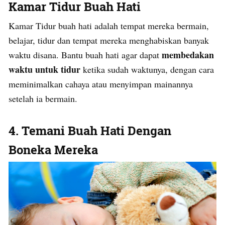
Kamar Tidur Buah Hati
Kamar Tidur buah hati adalah tempat mereka bermain,
belajar, tidur dan tempat mereka menghabiskan banyak
membedakan
waktu disana. Bantu buah hati agar dapat
waktu untuk tidur
ketika sudah waktunya, dengan cara
meminimalkan cahaya atau menyimpan mainannya
setelah ia bermain.
4. Temani Buah Hati Dengan
Boneka Mereka