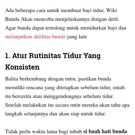
Ada beberapa cara untuk membuat bayi tidur, Wiki
Bunda Akan mencoba menjelaskannya dengan detil.
Agar bunda dapat tertolong untuk menidurkan bayi dan
melanjutkan aktifitas bunda
yang lain
1. Atur Rutinitas Tidur Yang
Konsisten
Balita berkembang dengan rutin, pastikan bunda
memiliki rencana yang ditetapkan sebelum tidur, entah
itu bercerita atau menggendongnya sebelum tidur.
Setelah melakukan itu secara rutin mereka akan tahu apa
langkah selanjutnya dan akan siap untuk tidur.
si buah hati bunda
Tidak perlu waktu lama bagi tubuh