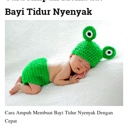
Bayi Tidur Nyenyak
Cara Ampuh Membuat Bayi Tidur Nyenyak Dengan
Cepat