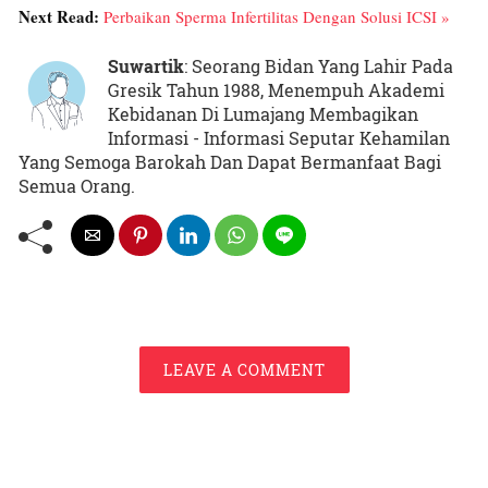
Next Read:
Perbaikan Sperma Infertilitas Dengan Solusi ICSI »
Suwartik
: Seorang Bidan Yang Lahir Pada
Gresik Tahun 1988, Menempuh Akademi
Kebidanan Di Lumajang Membagikan
Informasi - Informasi Seputar Kehamilan
Yang Semoga Barokah Dan Dapat Bermanfaat Bagi
Semua Orang.
LEAVE A COMMENT