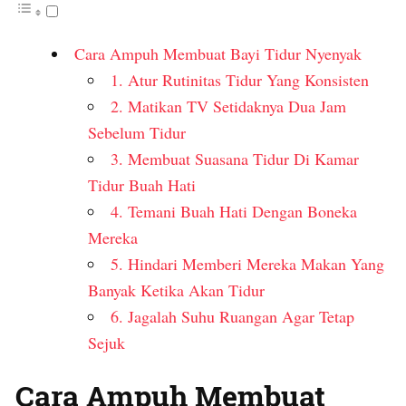
Cara Ampuh Membuat Bayi Tidur Nyenyak
1. Atur Rutinitas Tidur Yang Konsisten
2. Matikan TV Setidaknya Dua Jam
Sebelum Tidur
3. Membuat Suasana Tidur Di Kamar
Tidur Buah Hati
4. Temani Buah Hati Dengan Boneka
Mereka
5. Hindari Memberi Mereka Makan Yang
Banyak Ketika Akan Tidur
6. Jagalah Suhu Ruangan Agar Tetap
Sejuk
Cara Ampuh Membuat