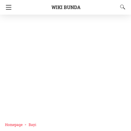
WIKI BUNDA
Homepage
Bayi