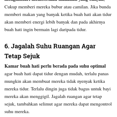
Cukup memberi mereka bubur atau camilan. Jika bunda
memberi makan yang banyak ketika buah hati akan tidur
akan memberi energi lebih banyak dan pada akhirnya
buah hati ingin bermain lagi daripada tidur.
6. Jagalah Suhu Ruangan Agar
Tetap Sejuk
Kamar buah hati perlu berada pada suhu optimal
agar buah hati dapat tidur dengan mudah, terlalu panas
mungkin akan membuat mereka tidak nyenyak ketika
mereka tidur. Terlalu dingin juga tidak bagus untuk bayi
mereka akan menggigil. Jagalah ruangan agar tetap
sejuk, tambahkan selimut agar mereka dapat mengontrol
suhu mereka.