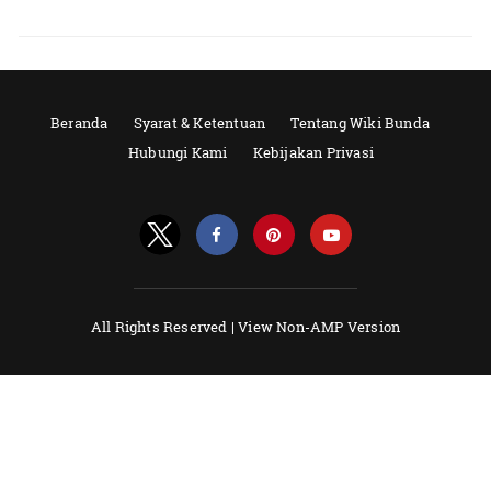
Beranda
Syarat & Ketentuan
Tentang Wiki Bunda
Hubungi Kami
Kebijakan Privasi
All Rights Reserved |
View Non-AMP Version