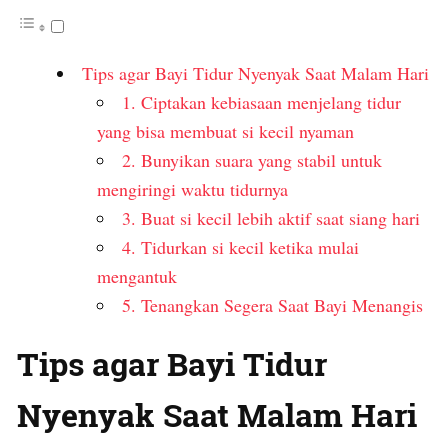
Tips agar Bayi Tidur Nyenyak Saat Malam Hari
1. Ciptakan kebiasaan menjelang tidur
yang bisa membuat si kecil nyaman
2. Bunyikan suara yang stabil untuk
mengiringi waktu tidurnya
3. Buat si kecil lebih aktif saat siang hari
4. Tidurkan si kecil ketika mulai
mengantuk
5. Tenangkan Segera Saat Bayi Menangis
Tips agar Bayi Tidur
Nyenyak Saat Malam Hari