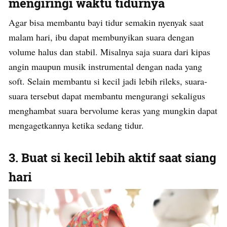
mengiringi waktu tidurnya
Agar bisa membantu bayi tidur semakin nyenyak saat
malam hari, ibu dapat membunyikan suara dengan
volume halus dan stabil. Misalnya saja suara dari kipas
angin maupun musik instrumental dengan nada yang
soft. Selain membantu si kecil jadi lebih rileks, suara-
suara tersebut dapat membantu mengurangi sekaligus
menghambat suara bervolume keras yang mungkin dapat
mengagetkannya ketika sedang tidur.
3. Buat si kecil lebih aktif saat siang
hari