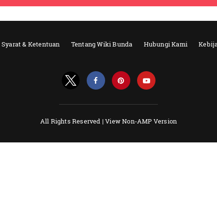
Syarat & Ketentuan
Tentang Wiki Bunda
Hubungi Kami
Kebij
All Rights Reserved |
View Non-AMP Version