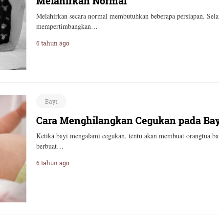
Melahirkan Normal
Melahirkan secara normal membutuhkan beberapa persiapan. Selai
mempertimbangkan…
6 tahun ago
Bayi
Cara Menghilangkan Cegukan pada Ba
Ketika bayi mengalami cegukan, tentu akan membuat orangtua ba
berbuat…
6 tahun ago