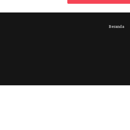
Beranda