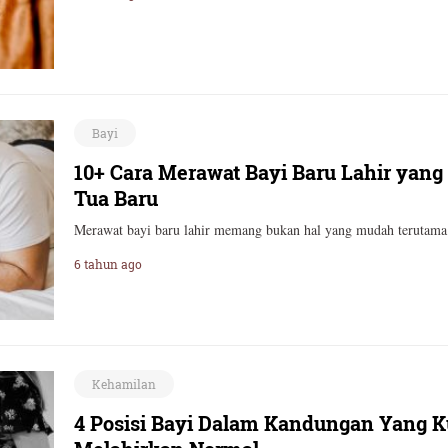
Bayi
10+ Cara Merawat Bayi Baru Lahir yang
Tua Baru
Merawat bayi baru lahir memang bukan hal yang mudah terutama
6 tahun ago
Kehamilan
4 Posisi Bayi Dalam Kandungan Yang K