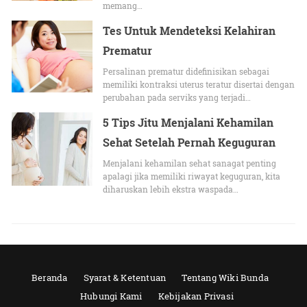
memang…
Tes Untuk Mendeteksi Kelahiran
Prematur
Persalinan prematur didefinisikan sebagai
memiliki kontraksi uterus teratur disertai dengan
perubahan pada serviks yang terjadi…
5 Tips Jitu Menjalani Kehamilan
Sehat Setelah Pernah Keguguran
Menjalani kehamilan sehat sanagat penting
apalagi jika memiliki riwayat keguguran, kita
diharuskan lebih ekstra waspada…
Beranda
Syarat & Ketentuan
Tentang Wiki Bunda
Hubungi Kami
Kebijakan Privasi