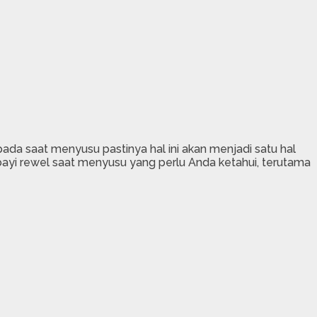
ada saat menyusu pastinya hal ini akan menjadi satu hal
ayi rewel saat menyusu yang perlu Anda ketahui, terutama