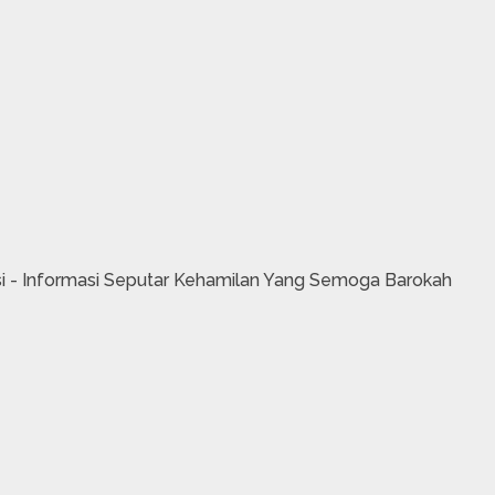
 - Informasi Seputar Kehamilan Yang Semoga Barokah