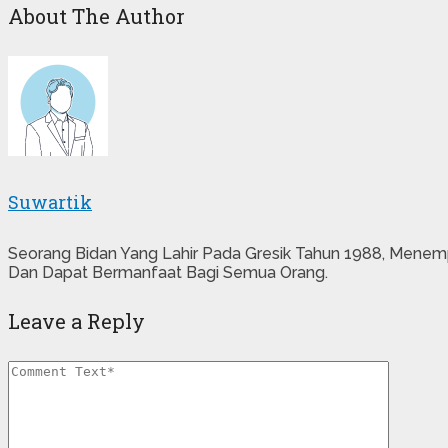
About The Author
Suwartik
Seorang Bidan Yang Lahir Pada Gresik Tahun 1988, Mene
Dan Dapat Bermanfaat Bagi Semua Orang.
Leave a Reply