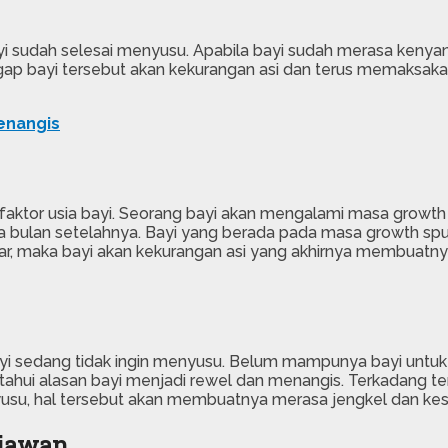
yi sudah selesai menyusu. Apabila bayi sudah merasa keny
p bayi tersebut akan kekurangan asi dan terus memaksaka
enangis
ktor usia bayi. Seorang bayi akan mengalami masa growth 
pa bulan setelahnya. Bayi yang berada pada masa growth spu
ar, maka bayi akan kekurangan asi yang akhirnya membuatnya 
yi sedang tidak ingin menyusu. Belum mampunya bayi untuk
ahui alasan bayi menjadi rewel dan menangis. Terkadang t
su, hal tersebut akan membuatnya merasa jengkel dan kes
riawan