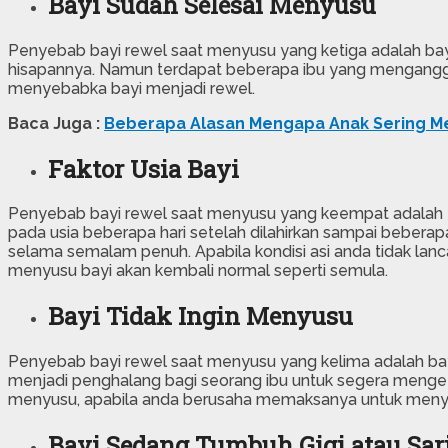
Bayi Sudah Selesai Menyusu
Penyebab bayi rewel saat menyusu yang ketiga adalah ba
hisapannya. Namun terdapat beberapa ibu yang mengangga
menyebabka bayi menjadi rewel.
Baca Juga :
Beberapa Alasan Mengapa Anak Sering M
Faktor Usia Bayi
Penyebab bayi rewel saat menyusu yang keempat adalah fa
pada usia beberapa hari setelah dilahirkan sampai bebera
selama semalam penuh. Apabila kondisi asi anda tidak lanc
menyusu bayi akan kembali normal seperti semula.
Bayi Tidak Ingin Menyusu
Penyebab bayi rewel saat menyusu yang kelima adalah ba
menjadi penghalang bagi seorang ibu untuk segera menget
menyusu, apabila anda berusaha memaksanya untuk menyu
Bayi Sedang Tumbuh Gigi atau Sa