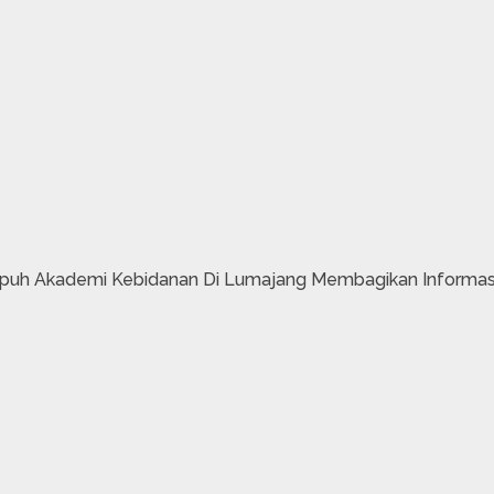
mpuh Akademi Kebidanan Di Lumajang Membagikan Informasi