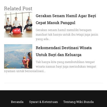
Related Post
Gerakan Senam Hamil Agar Bayi
Cepat Masuk Panggul
Gerakan senam hamil memiliki beragam
manfaat tak hanya untuk ibu tetapi juga janin
yang ada…
Rekomendasi Destinasi Wisata
Untuk Bayi dan Keluarga
Tak hanya kita yang membutuhkan tempat
wisata namun bayi juga merindukan tempat
nyaman untuk bersosialisasi…
Beranda
Syarat & Ketentuan
Tentang Wiki Bunda