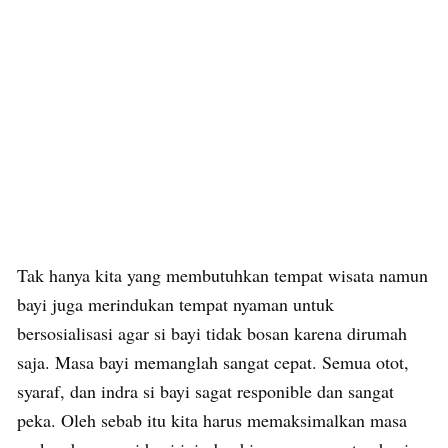
Tak hanya kita yang membutuhkan tempat wisata namun
bayi juga merindukan tempat nyaman untuk
bersosialisasi agar si bayi tidak bosan karena dirumah
saja. Masa bayi memanglah sangat cepat. Semua otot,
syaraf, dan indra si bayi sagat responible dan sangat
peka. Oleh sebab itu kita harus memaksimalkan masa