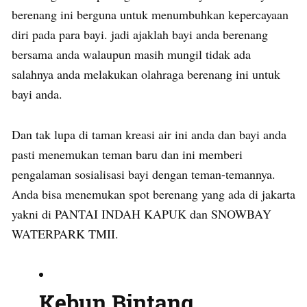
berenang ini berguna untuk menumbuhkan kepercayaan
diri pada para bayi. jadi ajaklah bayi anda berenang
bersama anda walaupun masih mungil tidak ada
salahnya anda melakukan olahraga berenang ini untuk
bayi anda.
Dan tak lupa di taman kreasi air ini anda dan bayi anda
pasti menemukan teman baru dan ini memberi
pengalaman sosialisasi bayi dengan teman-temannya.
Anda bisa menemukan spot berenang yang ada di jakarta
yakni di PANTAI INDAH KAPUK dan SNOWBAY
WATERPARK TMII.
Kebun Bintang