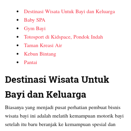
Destinasi Wisata Untuk Bayi dan Keluarga
Baby SPA
Gym Bayi
Totosport di Kidspace, Pondok Indah
Taman Kreasi Air
Kebun Bintang
Pantai
Destinasi Wisata Untuk
Bayi dan Keluarga
Biasanya yang menjadi pusat perhatian pembuat bisnis
wisata bayi ini adalah melatih kemampuan motorik bayi
setelah itu baru beranjak ke kemampuan spesial dan