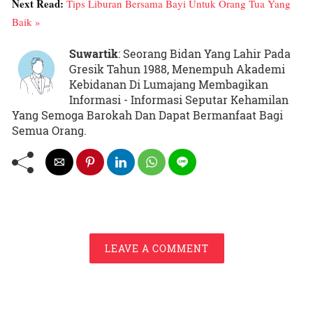
Next Read:
Tips Liburan Bersama Bayi Untuk Orang Tua Yang
Baik »
Suwartik
: Seorang Bidan Yang Lahir Pada
Gresik Tahun 1988, Menempuh Akademi
Kebidanan Di Lumajang Membagikan
Informasi - Informasi Seputar Kehamilan
Yang Semoga Barokah Dan Dapat Bermanfaat Bagi
Semua Orang.
LEAVE A COMMENT