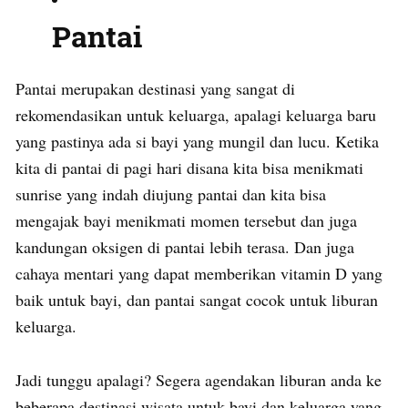
Pantai
Pantai merupakan destinasi yang sangat di
rekomendasikan untuk keluarga, apalagi keluarga baru
yang pastinya ada si bayi yang mungil dan lucu. Ketika
kita di pantai di pagi hari disana kita bisa menikmati
sunrise yang indah diujung pantai dan kita bisa
mengajak bayi menikmati momen tersebut dan juga
kandungan oksigen di pantai lebih terasa. Dan juga
cahaya mentari yang dapat memberikan vitamin D yang
baik untuk bayi, dan pantai sangat cocok untuk liburan
keluarga.
Jadi tunggu apalagi? Segera agendakan liburan anda ke
beberapa destinasi wisata untuk bayi dan keluarga yang