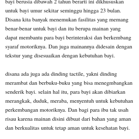
bayi berusia dibawah 2 tahun berarti ini dikhususkan
untuk bayi umur sekitar seminggu hingga 23 bulan.
Disana kita banyak menemukan fasilitas yang memang
benar-benar untuk bayi dan itu berupa mainan yang
dapat membantu para bayi berinteraksi dan berkembang
syaraf motoriknya. Dan juga mainannya didesain dengan
tekstur yang disesuaikan dengan kebutuhan bayi.
disana ada juga ada dinding tactile, yakni dinding
merambat dan berbuku-buku yang bisa menegmbangkan
senderik bayi. selain hal itu, para bayi akan dibiarkan
merangkak, duduk, meraba, menyentuh untuk kebutuhan
perkembangan motoriknya. Dan bagi para ibu tak usah
risau karena mainan disini dibuat dari bahan yang aman
dan berkualitas untuk tetap aman untuk kesehatan bayi.