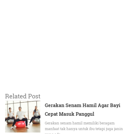
Related Post
Gerakan Senam Hamil Agar Bayi
Cepat Masuk Panggul
Gerakan senam hamil memiliki beragam
manfaat tak hanya untuk ibu tetapi juga janin