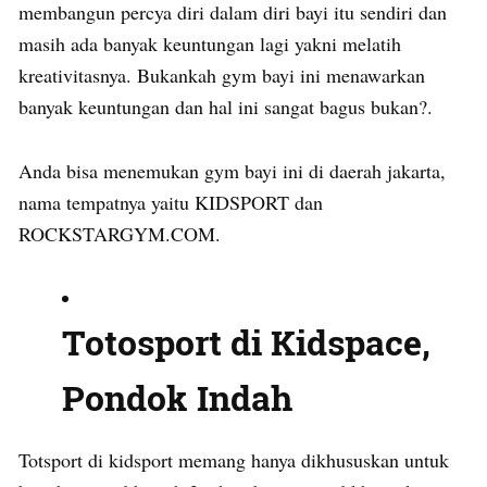
membangun percya diri dalam diri bayi itu sendiri dan
masih ada banyak keuntungan lagi yakni melatih
kreativitasnya. Bukankah gym bayi ini menawarkan
banyak keuntungan dan hal ini sangat bagus bukan?.
Anda bisa menemukan gym bayi ini di daerah jakarta,
nama tempatnya yaitu KIDSPORT dan
ROCKSTARGYM.COM.
Totosport di Kidspace,
Pondok Indah
Totsport di kidsport memang hanya dikhususkan untuk