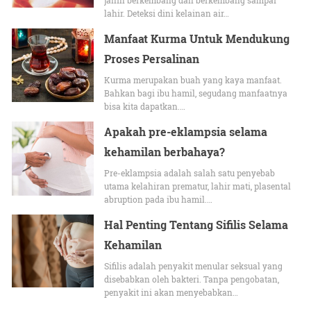
janin berkembang dan berkembang sampai
lahir. Deteksi dini kelainan air…
Manfaat Kurma Untuk Mendukung
Proses Persalinan
Kurma merupakan buah yang kaya manfaat.
Bahkan bagi ibu hamil, segudang manfaatnya
bisa kita dapatkan.…
Apakah pre-eklampsia selama
kehamilan berbahaya?
Pre-eklampsia adalah salah satu penyebab
utama kelahiran prematur, lahir mati, plasental
abruption pada ibu hamil.…
Hal Penting Tentang Sifilis Selama
Kehamilan
Sifilis adalah penyakit menular seksual yang
disebabkan oleh bakteri. Tanpa pengobatan,
penyakit ini akan menyebabkan…