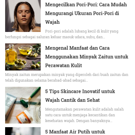
Mengecilkan Pori-Pori: Cara Mudah
Mengurangi Ukuran Pori-Pori di
Wajah
Pori-pori adalah lubang kecil di kulit yang
berfungsi sebagai saluran keluar masuk udara, suhu, dan…
Mengenal Manfaat dan Cara
Menggunakan Minyak Zaitun untuk
Perawatan Kulit
Minyak zaitun merupakan minyak yang diperoleh dari buah zaitun dan
telah digunakan selama berabad-abad sebagai…
5 Tips Skincare Inovatif untuk
Wajah Cantik dan Sehat
Mengutamakan perawatan kulit adalah salah
satu cara untuk menjaga kecantikan dan
kesehatan wajah. Dengan banyaknya…
5 Manfaat Air Putih untuk